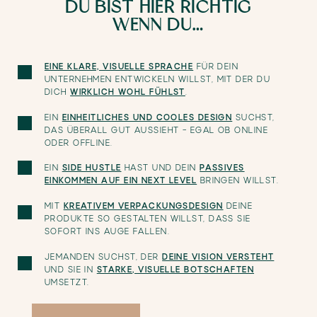
DU BIST HIER RICHTIG
WENN DU…
EINE KLARE, VISUELLE SPRACHE
FÜR DEIN
UNTERNEHMEN ENTWICKELN WILLST, MIT DER DU
DICH
WIRKLICH WOHL FÜHLST
.
EIN
EINHEITLICHES UND COOLES DESIGN
SUCHST,
DAS ÜBERALL GUT AUSSIEHT – EGAL OB ONLINE
ODER OFFLINE.
EIN
SIDE HUSTLE
HAST UND DEIN
PASSIVES
EINKOMMEN AUF EIN NEXT LEVEL
BRINGEN WILLST.
MIT
KREATIVEM VERPACKUNGSDESIGN
DEINE
PRODUKTE SO GESTALTEN WILLST, DASS SIE
SOFORT INS AUGE FALLEN.
JEMANDEN SUCHST, DER
DEINE VISION VERSTEHT
UND SIE IN
STARKE, VISUELLE BOTSCHAFTEN
UMSETZT.